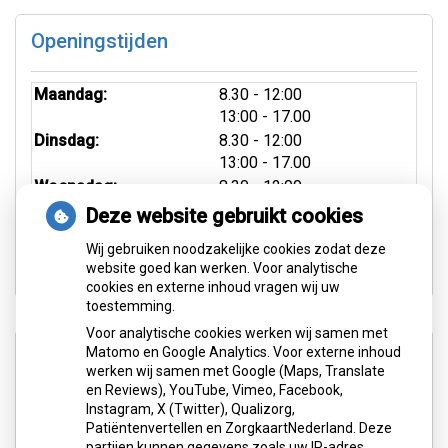
Openingstijden
tot
Maandag:
8.30
- 12:00
tot
13:00
- 17.00
tot
Dinsdag:
8.30
- 12:00
tot
13:00
- 17.00
tot
Woensdag:
8.30
- 12:00
tot
13:00
- 17.00
Deze website gebruikt cookies
tot
Donderdag:
8.30
- 12:00
Wij gebruiken noodzakelijke cookies zodat deze
tot
13:00
- 17.00
website goed kan werken. Voor analytische
cookies en externe inhoud vragen wij uw
toestemming.
Voor analytische cookies werken wij samen met
Aangesloten bij:
Matomo en Google Analytics. Voor externe inhoud
werken wij samen met Google (Maps, Translate
en Reviews), YouTube, Vimeo, Facebook,
Instagram, X (Twitter), Qualizorg,
Patiëntenvertellen en ZorgkaartNederland. Deze
partijen kunnen gegevens zoals uw IP-adres