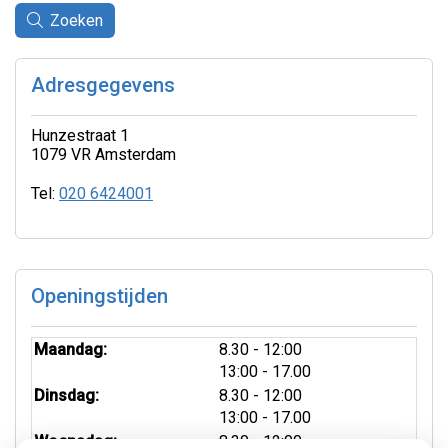
Zoeken
Adresgegevens
Hunzestraat 1
1079 VR Amsterdam
Tel:
020 6424001
Openingstijden
tot
Maandag:
8.30
- 12:00
tot
13:00
- 17.00
tot
Dinsdag:
8.30
- 12:00
tot
13:00
- 17.00
tot
Woensdag:
8.30
- 12:00