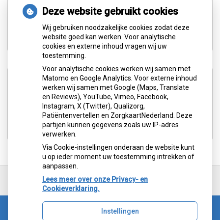
tot
13:00
- 17.00
Deze website gebruikt cookies
tot
Donderdag:
8.30
- 12:00
Wij gebruiken noodzakelijke cookies zodat deze
tot
13:00
- 17.00
website goed kan werken. Voor analytische
cookies en externe inhoud vragen wij uw
toestemming.
Voor analytische cookies werken wij samen met
Aangesloten bij:
Matomo en Google Analytics. Voor externe inhoud
werken wij samen met Google (Maps, Translate
en Reviews), YouTube, Vimeo, Facebook,
Instagram, X (Twitter), Qualizorg,
Patiëntenvertellen en ZorgkaartNederland. Deze
partijen kunnen gegevens zoals uw IP-adres
verwerken.
Via Cookie-instellingen onderaan de website kunt
u op ieder moment uw toestemming intrekken of
aanpassen.
Ga
terug
Lees meer over onze Privacy- en
naar
Cookieverklaring.
de
bovenkant
Instellingen
van