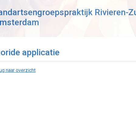
andartsengroepspraktijk Rivieren-Z
msterdam
uoride applicatie
ug naar overzicht