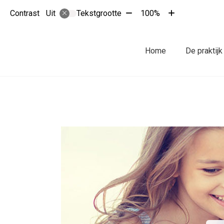
Tekst
Tekst
Contrast
Tekstgrootte
100%
Uit
verkleinen
vergroten
met
met
10%
10%
Hoofdmenu
Home
De praktijk