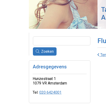
T
A
Fl
Zoeken
Ter
Adresgegevens
Hunzestraat 1
1079 VR Amsterdam
Tel:
020 6424001